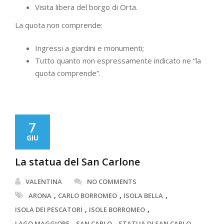
Visita libera del borgo di Orta.
La quota non comprende:
Ingressi a giardini e monumenti;
Tutto quanto non espressamente indicato ne “la
quota comprende”.
7
GIU
La statua del San Carlone
VALENTINA
NO COMMENTS
,
,
,
ARONA
CARLO BORROMEO
ISOLA BELLA
,
,
ISOLA DEI PESCATORI
ISOLE BORROMEO
,
,
,
LAGO MAGGIORE
SAN CARLO
STATUA DI SAN CARLO