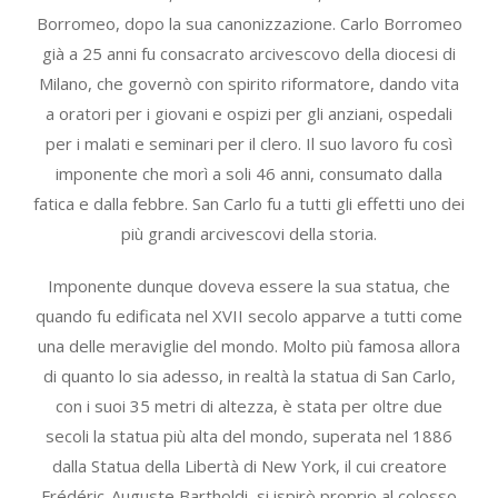
Borromeo, dopo la sua canonizzazione. Carlo Borromeo
già a 25 anni fu consacrato arcivescovo della diocesi di
Milano, che governò con spirito riformatore, dando vita
a oratori per i giovani e ospizi per gli anziani, ospedali
per i malati e seminari per il clero. Il suo lavoro fu così
imponente che morì a soli 46 anni, consumato dalla
fatica e dalla febbre. San Carlo fu a tutti gli effetti uno dei
più grandi arcivescovi della storia.
Imponente dunque doveva essere la sua statua, che
quando fu edificata nel XVII secolo apparve a tutti come
una delle meraviglie del mondo. Molto più famosa allora
di quanto lo sia adesso, in realtà la statua di San Carlo,
con i suoi 35 metri di altezza, è stata per oltre due
secoli la statua più alta del mondo, superata nel 1886
dalla Statua della Libertà di New York, il cui creatore
Frédéric-Auguste Bartholdi, si ispirò proprio al colosso