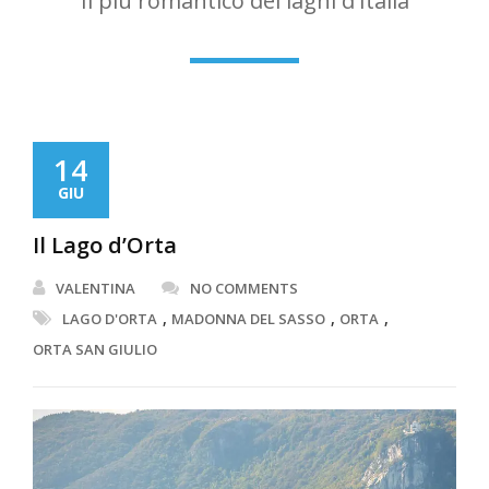
Il più romantico dei laghi d'Italia
14
GIU
Il Lago d’Orta
VALENTINA
NO COMMENTS
,
,
,
LAGO D'ORTA
MADONNA DEL SASSO
ORTA
ORTA SAN GIULIO