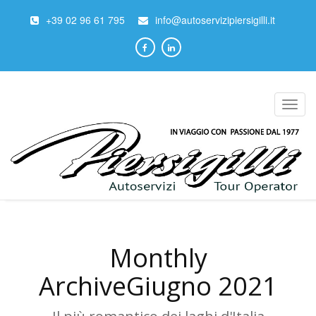
+39 02 96 61 795
info@autoservizipiersigilli.it
Toggl
navig
Monthly
ArchiveGiugno 2021