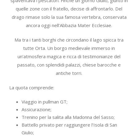
spaventava i pescatori. Finché un giorno Giulio, giunto in
quelle zone con il fratello, decise di affrontarlo. Del
drago rimase solo la sua famosa vertebra, conservata
ancora oggi nell’Abbazia Mater Ecclesiae.
Ma tra i tanti borghi che circondano il lago spicca tra
tutte Orta. Un borgo medievale immerso in
un’atmosfera magica e ricca di testimonianze del
passato, con splendidi palazzi, chiese barocche e
antiche torri.
La quota comprende:
Viaggio in pullman GT;
Assicurazione;
Trenino per la salita alla Madonna del Sasso;
Battello privato per raggiungere l’Isola di San
Giulio;